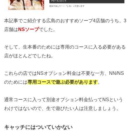
引用：
https://www.sherbet-hiroshima.com/top/girls/girldetail/?girl_id=57530427
本記事でご紹介する広島のおすすめソープ4店舗のうち、3
店舗は
NSソープ
でした。
そして、生本番のためには専用のコースに入る必要がある
店がほとんどでしたね。
これらの店ではNSオプション料金は不要な一方、NN/NS
のためには
専用コースで遊ぶ必要があります
。
通常コースに入って別途オプション料金払ってNSという
わけではないので、生で遊びたい人は注意しましょう。
キャッチにはついていかない