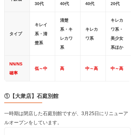
30代
40代
40代
20代
清楚
キレカ
キレイ
系・キ
キレカ
ワ系・
タイプ
系・清
レカワ
ワ系
美少女
楚系
系
系ほか
NN/NS
低～中
高
中～高
中～高
確率
①【大衆店】石庭別館
一時期は閉店した石庭別館ですが、3月25日にリニューア
ルオープンをしています。