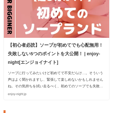
【初心者必読】ソープが初めてでも心配無用！
失敗しない5つのポイントを大公開！ | enjoy-
night[エンジョイナイト]
ソープに行ってみたいけど初めてで不安だらけ…。そういう
声はよく聞かれますし、緊張して楽しめないかもしれません
ね。その気持ちを拭い去るべく、初めてのソープでも失敗し
ないポイントを一挙公開します！料金や遊びの流れ・NN/NS
enjoy-night.jp
店の見分け方まで全部解説していきます！