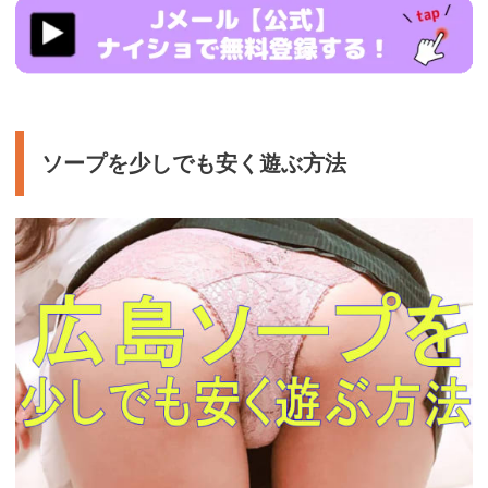
https://ac.m-
ads.jp/t6d63J515a0bact6/cl/?
bId=d5716ad5&msid=17434
ソープを少しでも安く遊ぶ方法