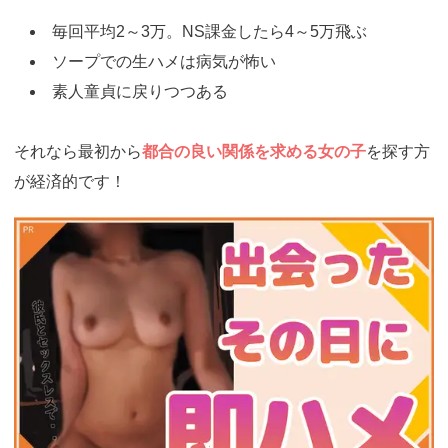
毎回平均2～3万。NS課金したら4～5万飛ぶ
ソープでの生ハメは病気が怖い
素人童貞に戻りつつある
それなら最初から
都合の良い関係を求める女の子
を探す方
が経済的です！
https://ac.m-
ads.jp/t6d63J515a0bact6/cl/?
bId=d5716ad5&msid=17434