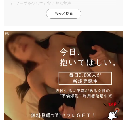
ソープを少しでも安く遊ぶ方法
もっと見る
https://ac.m-
ads.jp/t6d63J515a0bact6/cl/?
bId=d5716ad5&msid=17434